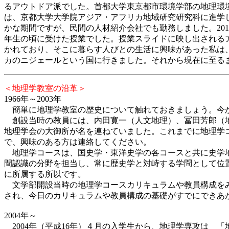
るアウトドア派でした。
首都大学東京都市環境学部の地理環
は、京都大学大学院アジア・アフリカ地域研究研究科に進学
かな期間ですが、民間の人材紹介会社でも勤務しました。20
年生の頃に受けた授業でした。授業スライドに映し出される
かれており、そこに暮らす人びとの生活に興味があった私は
カのニジェールという国に行きました。それから現在に至る
＜地理学教室の沿革＞
1966年～2003年
簡単に地理学教室の歴史について触れておきましょう。今から
創設当時の教員には、内田寛一（人文地理）、冨田芳郎（地
地理学会の大御所が名を連ねていました。これまでに地理学
で、興味のある方は連絡してください。
地理学コースは、国史学・東洋史学の各コースと共に史学地
間認識の分野を担当し、常に歴史学と対峙する学問として位
に所属する所以です。
文学部開設当時の地理学コースカリキュラムや教員構成をみ
され、今日のカリキュラムや教員構成の基礎がすでにできあ
2004年～
2004年（平成16年）４月の入学生から、地理学専攻は 