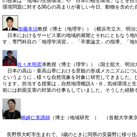
の授業は「地域の生態環境」や「日本の植生環境」などを担
環境問題に対する関心の高まりが著しい今日、動物を含めた
加藤幸治
教授（博士（地理学））（横浜市立大、明治
日本におけるサービス業の地域的展開とそれにともなう地域
す．専門科目の「地理学演習」、「卒業論文」の指導、「地
佐々木明彦
准教授（博士（理学））（国士舘大、明治大
日本の高山・亜高山帯における景観の形成メカニズムについ
というように，様々な自然現象を対象に研究してきました。
ります。担当する授業は，自然地理概説A・B，気候環境と
前には斜面災害の対策の仕事もしていました。そうした経験
桐越仁美講師
（博士（地域研究 ） （首都大学東
長野県大町市生まれで、3歳のときに同県の安曇野に移り