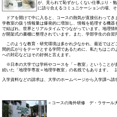
が、見られて恥ずかしくない仕事ぶり・勉
に語り合えるコミュニケーションの場、そ
ドアを開けて中に入ると、コースの熱気が直接伝わってきま
学教室の扱う情報量は爆発的に増加し、情報を処理する機器
で結ばれ、世界とリアルタイムでつながっています。
地理情
が開架式の書棚に整理されています。また、学部学生の自習
このような教育・研究環境は多かれ少なかれ、最近ではどこ
間的広がりをテーマとする学問であるために、私たちはこのよ
への対応などはその好例と言えます。
※日本の大学では学科やコースを「～教室」ということが多く
続いた「地理学専攻＝地理学教室」の名残でもあります。 
入学資料などの請求は、大学のホームページから
＜コースの海外研修 デ・ラサール