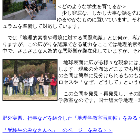
＜どのような学生を育てるか＞
少し窮屈な、しかし大事な話を先に
ゆるやかなものに置いています。そ
ュラムを準備して対応しています。
では『地理的素養や環境に対する問題意識』とは何か。私た
りますが、この広がりを認識できる能力をここでは地理的素
中で、さまざまな人為的な悪影響が顕在化していますが、そ
地球表面に広がる様々な現象には、
します。現象の分布はどこまでも均
の空間は簡単に見分けられるものも
ロセスや「なぜ、どうして」という
この空間を発見・再発見し、その醍
学教室なのです。国士舘大学地理・
野外実習、行事などを紹介した「地理学教室写真帖」をみる
「受験生のみなさんへ」 のページ をみる＞＞