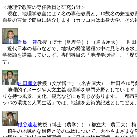
＜地理学教室の専任教員と研究分野＞
現在、地理学教室には７名の専任教員と、10数名の兼担教員
自身の言葉で簡単に紹介します（カッコ内は出身大学、その
岡島 建
教授（博士（地理学））（名古屋大） 世田谷
近代日本の都市などで、地域の発達過程の中に見られる水上
学概論を講義しています。専門科目の「地理学演習」、「歴
す。
内田順文
教授（文学博士）（名古屋大）、世田谷10号
地理的イメージや人文主義地理学を専門分野としています。
りを持つ風景、文化、観光などにも関心があります。「都市
ッパの環境と人間生活」では、地誌を芸術的記述として捉え
磯谷達宏
教授（博士（農学））（都立大、農工大） 梅
植生の地域的な構造とその成因について、大小さまざまな空