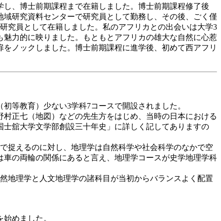
学し、博士
前期課程まで在籍しました。博士前期課程修了後
地域研究資料センターで研究員として勤務し、その後、ごく僅
に研究員として在籍しました。
私のアフリカとの出会いは大学3
も魅力的に映りました。もともとアフリカの雄大な自然に心惹
扉をノックしました。博士前期課程に進学後、初めて西アフリ
（初等教育）少ない3学科7コースで開設されました。
野村正七（地図）などの先生方をはじめ、当時の日本における
国士舘大学文学部創設三十年史」に詳しく記してありますの
で捉えるのに対し、地理学は自然科学や社会科学のなかで空
は車の両輪の関係にあると言え、地理学コースが史学地理学科
然地理学と人文地理学の諸科目が当初からバランスよく配置
を始めました。