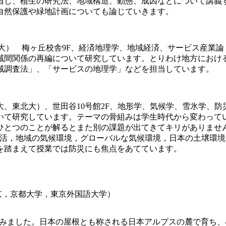
当し、植生の研究法、地域構造、動態、成因などについて講義
自然保護や緑地計画についても論じていきます。
大） 梅ヶ丘校舎9F、経済地理学、地域経済、サービス産業論
間関係の再編について研究しています。とりわけ地方におけ
域調査法」、「サービスの地理学」などを担当しています。
、東北大）、世田谷10号館2F、地形学、気候学、雪氷学、防
て研究しています。テーマの骨組みは学生時代から変わって
ひとつのことが解るとまた別の課題が出てきてキリがありませ
生活，地域の気候環境，グローバルな気候環境，日本の土壌環
を踏まえて授業では防災にも焦点をあてています。
京，京都大学，東京外国語大学）
住みました。日本の屋根とも称される日本アルプスの麓で育ち