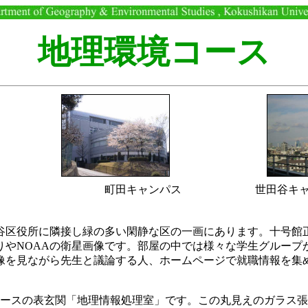
地理環境コース
町田キャンパス
世田谷キ
区役所に隣接し緑の多い閑静な区の一画にあります。十号館正
りやNOAAの衛星画像です。部屋の中では様々な学生グループ
像を見ながら先生と議論する人、ホームページで就職情報を集
ースの表玄関「地理情報処理室」です。この丸見えのガラス張