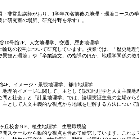
・非常勤講師がおり、1学年70名前後の地理・環境コースの
後に研究室の場所、研究分野を示す）。
10号館2F、人文地理学、交通、歴史地理学
輸送の役割について研究しています。授業では、「歴史地理
史景観と環境」や「卒業論文」の指導のほか、地理学関係の教
館4F、イメージ・景観地理学、都市地理学
地理的イメージに関して、主として認知地理学と人文主義地
空間と社会」と「計量地理学」では、論理実証主義の立場から
、主として人文主義的な視点から地域を理解する方法について
ヶ丘校舎９F、植生地理学、生態環境論
間スケールから動的な視点も含めて研究しています。これま