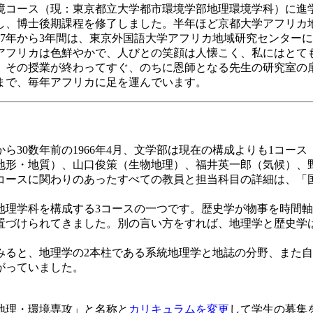
境コース（現：東京都立大学都市環境学部地理環境学科）に進
し、博士後期課程を修了しました。半年ほど京都大学アフリカ
17年から3年間は、東京外国語大学アフリカ地域研究センター
アフリカは色鮮やかで、人びとの笑顔は人懐こく、私にはとて
、その授業が終わってすぐ、のちに恩師となる先生の研究室の
まで、毎年アフリカに足を運んでいます。
30数年前の1966年4月、文学部は現在の構成よりも1コース
形・地質）、山口俊策（生物地理）、福井英一郎（気候）、
コースに関わりのあったすべての教員と担当科目の詳細は、「
理学科を構成する3コースの一つです。歴史学が物事を時間軸
置づけられてきました。別の言い方をすれば、地理学と歴史学
ると、地理学の2本柱である系統地理学と地誌の分野、また自
がっていました。
「地理・環境専攻」と名称と
カリキュラムを変更
して学生の募集