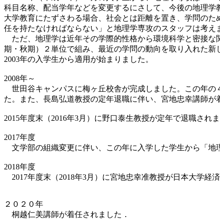
科目名称、配当学年などを変更するにさして、今後の地理学教
大学教育にたずさわる場合、社会とは距離を置き、学問のた
任を持たなければならない」と地理学専攻のスタッフは考え
ただ、地理学は近年その学際的性格から環境科学と密接な関
期・秋期）２単位で組み、最近の学問の動向を取り入れた新
2003年の入学生から適用が始まりました。
2008年～
世田谷キャンパスに梅ヶ丘校舎が完成しました。この年の４
た。また、長島弘道教授の定年退職に伴い、宮地忠幸講師が
2015年度末（2016年3月）に野口泰生教授が定年で退職され
2017年度
文学部の組織変更に伴い、この年に入学した学生から「地
2018年度
2017年度末（2018年3月）に宮地忠幸准教授が日本大学経
２０２０年
桐越仁美講師が着任されました．