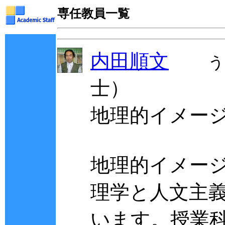
専任教員一覧
内田順文
う
士）
地理的イメー
地理的イメー
理学と人文主
います。授業