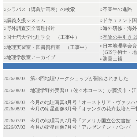
○
シラバス（講義計画表）の検索
○卒業生の進路
○
講義支援システム
○
ドキュメント国
○野外調査安全管理指針
○
海外研修・海外
○国士舘大学地理学会 （工事中）
○
卒論の手引き 2
○
日本地理学会資
○地理実習室・図書資料室 （工事中）
（GIS学術士・
○
地理学教室アーカイブ
○
測量士補
2026/08/03
第23回地理ワークショップが開催されました
2026/08/03
地理学野外実習D（佐々木コース）が藤沢市・
2026/08/03
今月の地理写真8月号「オーストリア・ヴァッハ
2026/08/03
今月の衛星画像8月号「オランダの花卉栽培と干
2026/07/03
今月の地理写真7月号「アメリカ国立公文書館 
2026/07/03
今月の衛星画像7月号「アルゼンチン・パンパ