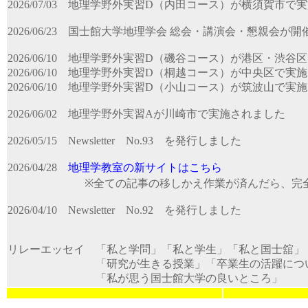
2026/07/03
地理学野外実習D（内田コース）が横須賀市で実
2026/06/23
国士館大学地理学会 総会・講演会・懇親会が開
2026/06/10
地理学野外実習D（磯谷コース）が港区・渋谷
2026/06/10
地理学野外実習D（桐越コース）が中央区で実施
2026/06/10
地理学野外実習D（小山コース）が筑波山で実施
2026/06/02
地理学野外実習Aが川崎市で実施されました
2026/05/15
Newsletter No.93 を発行しました
2026/04/28
地理学教室の新サイトはこちら
※全ての記事の移しかえ作業が済んだら、完全
2026/04/10
Newsletter No.92 を発行しました
リレーエッセイ 「
私と学問
」「
私と学生
」「
私と国士舘
「
研究が生きる授業
」「卒業生の活躍につ
「私が思う国士館大学の良いところ