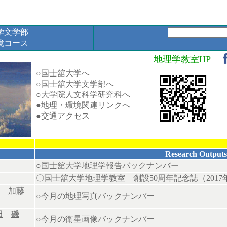
学文学部
境コース
地理学教室HP
○国士舘大学へ
○国士舘大学文学部へ
○
大学院人文科学研究科へ
●
地理・環境関連リンクへ
●
交通アクセス
Research Outputs
○
国士舘大学地理学報告バックナンバー
〇国士舘大学地理学教室 創設50周年記念誌（2017
加藤
○今月の地理写真バックナンバー
田
磯
○今月の衛星画像バックナンバー