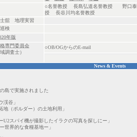
○名誉教授
長島弘道名誉教授
野口泰
授
長谷川均名誉教授
士舘 地理実習
巡検
020年版
格専門委員会
○OB/OGからのE-mail
地域調査士）
News & Events
江の島で実施されました
ウ渓谷」
拓地（ポルダー）の土地利用」
ーU2スパイ機が撮影したイラクの写真を探しにー」
 ー世界的な食糧基地ー」