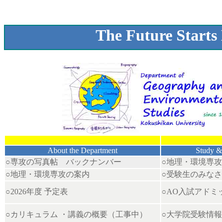
The Future Starts
About the Department
Study &
○専攻の写真帖 バックナンバー
○地理・環境専
○
地理・環境専攻の案内
○
受験生のみなさ
○
2026年度 予定表
○AO入試アドミ
○カリキュラム ・講義の概要（工事中）
○
大学院受験情報