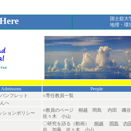
 Here
国士舘大
地理・環
 Admissons
People
攻パンフレット
○
専任教員一覧
んへ
○教員のページ
桐越
岡島
内田
磯谷
ッションポリシー
佐々木
小山
〇研究を語る（動画）
桐越
岡島
内
谷
加藤
佐々木
小山